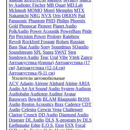
by Audiotec Fischer
MB Quart
MD.Lab
McIntosh
MOMO
Morel
Memphis
MTX
Nakamichi
NRG
NVX
Oris
ORION
Pad
Panasonic
Phantom
PHD
Philips
Phoenix
Gold
Phonocar
Pioneer
Planet Audio
PolkAudio
Power Acoustik
PowerBass
Pride
Ppi
Precision Power
Prology
Rainbow
Revolt
Rockford Fosgate
Rolsen
Russian
Bass
Skar Audio
Sony
Soundmax
SOaudio
Soundstream
SPL
Supra
SWAT
Steg
Sundown Audio
Teac
Ural
Vibe
Vtrek
Zapco
Автоакустика (блины)
Автоакустика (17
см)
Автоакустика (12-14 см)
Автоакустика (9-11 см)
Усилители автомобильные
ACV
Adagio
Airtone
Alphard
Alpine
ARIA
Audio Art
Art Sound
Audio System
Audison
Audiobahn
Audiotop
Auditor
Avatar
Bassworx
Bewith
BLAM
Blaupunkt
BOSS
Audio
Boston Acoustics
Brax
Cadence
CDT
Audio
Celestra
Cerwin Vega
Challenger
Clarion
Crunch
DD Audio
Diamond Audio
Dragster
DL Audio
DLS
X-program by DLS
Earthquake
Edge
E.O.S.
Eton
ESX
Focal