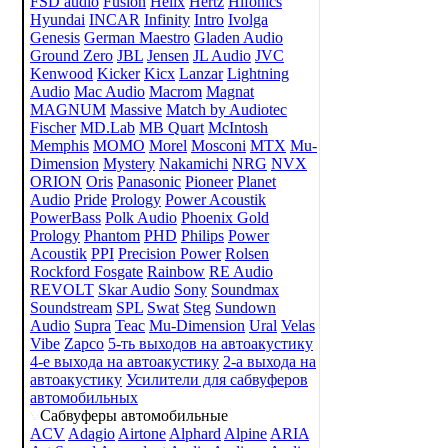
FSD audio
Fusion
Helix
Hertz
Hifonics
Hyundai
INCAR
Infinity
Intro
Ivolga
Genesis
German Maestro
Gladen Audio
Ground Zero
JBL
Jensen
JL Audio
JVC
Kenwood
Kicker
Kicx
Lanzar
Lightning
Audio
Mac Audio
Macrom
Magnat
MAGNUM
Massive
Match by Audiotec
Fischer
MD.Lab
MB Quart
McIntosh
Memphis
MOMO
Morel
Mosconi
MTX
Mu-
Dimension
Mystery
Nakamichi
NRG
NVX
ORION
Oris
Panasonic
Pioneer
Planet
Audio
Pride
Prology
Power Acoustik
PowerBass
Polk Audio
Phoenix Gold
Prology
Phantom
PHD
Philips
Power
Acoustik
PPI
Precision Power
Rolsen
Rockford Fosgate
Rainbow
RE Audio
REVOLT
Skar Audio
Sony
Soundmax
Soundstream
SPL
Swat
Steg
Sundown
Audio
Supra
Teac
Mu-Dimension
Ural
Velas
Vibe
Zapco
5-ть выходов на автоакустику
4-е выхода на автоакустику
2-а выхода на
автоакустику
Усилители для сабвуферов
автомобильных
Сабвуферы автомобильные
ACV
Adagio
Airtone
Alphard
Alpine
ARIA