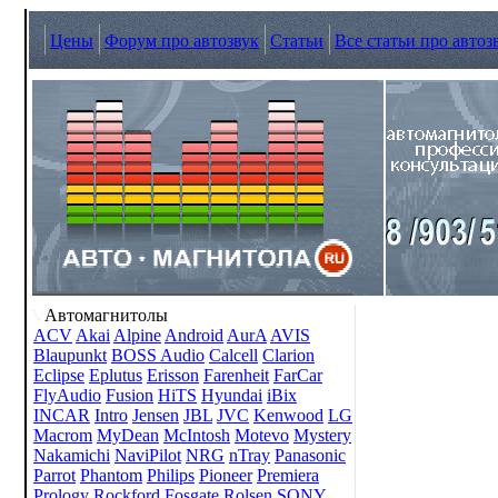
Цены
Форум про автозвук
Статьи
Все статьи про автоз
Автомагнитолы
ACV
Akai
Alpine
Android
AurA
AVIS
Blaupunkt
BOSS Audio
Calcell
Clarion
Eclipse
Eplutus
Erisson
Farenheit
FarCar
FlyAudio
Fusion
HiTS
Hyundai
iBix
INCAR
Intro
Jensen
JBL
JVC
Kenwood
LG
Macrom
MyDean
McIntosh
Motevo
Mystery
Nakamichi
NaviPilot
NRG
nTray
Panasonic
Parrot
Phantom
Philips
Pioneer
Premiera
Prology
Rockford Fosgate
Rolsen
SONY