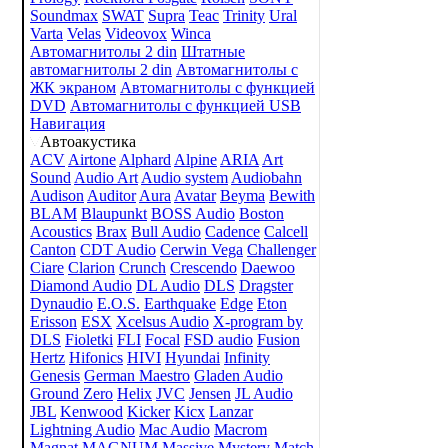
Soundmax
SWAT
Supra
Teac
Trinity
Ural
Varta
Velas
Videovox
Winca
Автомагнитолы 2 din
Штатные
автомагнитолы 2 din
Автомагнитолы с
ЖК экраном
Автомагнитолы с функцией
DVD
Автомагнитолы с функцией USB
Навигация
Автоакустика
ACV
Airtone
Alphard
Alpine
ARIA
Art
Sound
Audio Art
Audio system
Audiobahn
Audison
Auditor
Aura
Avatar
Beyma
Bewith
BLAM
Blaupunkt
BOSS Audio
Boston
Acoustics
Brax
Bull Audio
Cadence
Calcell
Canton
CDT Audio
Cerwin Vega
Challenger
Ciare
Clarion
Crunch
Crescendo
Daewoo
Diamond Audio
DL Audio
DLS
Dragster
Dynaudio
E.O.S.
Earthquake
Edge
Eton
Erisson
ESX
Xcelsus Audio
X-program by
DLS
Fioletki
FLI
Focal
FSD audio
Fusion
Hertz
Hifonics
HIVI
Hyundai
Infinity
Genesis
German Maestro
Gladen Audio
Ground Zero
Helix
JVC
Jensen
JL Audio
JBL
Kenwood
Kicker
Kicx
Lanzar
Lightning Audio
Mac Audio
Macrom
Magnat
MAGNUM
Massive
Mystery
Match