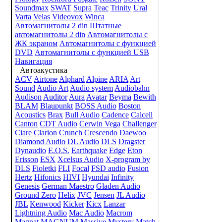
Soundmax
SWAT
Supra
Teac
Trinity
Ural
Varta
Velas
Videovox
Winca
Автомагнитолы 2 din
Штатные
автомагнитолы 2 din
Автомагнитолы с
ЖК экраном
Автомагнитолы с функцией
DVD
Автомагнитолы с функцией USB
Навигация
Автоакустика
ACV
Airtone
Alphard
Alpine
ARIA
Art
Sound
Audio Art
Audio system
Audiobahn
Audison
Auditor
Aura
Avatar
Beyma
Bewith
BLAM
Blaupunkt
BOSS Audio
Boston
Acoustics
Brax
Bull Audio
Cadence
Calcell
Canton
CDT Audio
Cerwin Vega
Challenger
Ciare
Clarion
Crunch
Crescendo
Daewoo
Diamond Audio
DL Audio
DLS
Dragster
Dynaudio
E.O.S.
Earthquake
Edge
Eton
Erisson
ESX
Xcelsus Audio
X-program by
DLS
Fioletki
FLI
Focal
FSD audio
Fusion
Hertz
Hifonics
HIVI
Hyundai
Infinity
Genesis
German Maestro
Gladen Audio
Ground Zero
Helix
JVC
Jensen
JL Audio
JBL
Kenwood
Kicker
Kicx
Lanzar
Lightning Audio
Mac Audio
Macrom
Magnat
MAGNUM
Massive
Mystery
Match