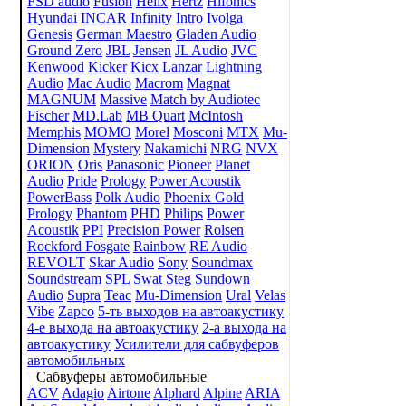
FSD audio
Fusion
Helix
Hertz
Hifonics
Hyundai
INCAR
Infinity
Intro
Ivolga
Genesis
German Maestro
Gladen Audio
Ground Zero
JBL
Jensen
JL Audio
JVC
Kenwood
Kicker
Kicx
Lanzar
Lightning
Audio
Mac Audio
Macrom
Magnat
MAGNUM
Massive
Match by Audiotec
Fischer
MD.Lab
MB Quart
McIntosh
Memphis
MOMO
Morel
Mosconi
MTX
Mu-
Dimension
Mystery
Nakamichi
NRG
NVX
ORION
Oris
Panasonic
Pioneer
Planet
Audio
Pride
Prology
Power Acoustik
PowerBass
Polk Audio
Phoenix Gold
Prology
Phantom
PHD
Philips
Power
Acoustik
PPI
Precision Power
Rolsen
Rockford Fosgate
Rainbow
RE Audio
REVOLT
Skar Audio
Sony
Soundmax
Soundstream
SPL
Swat
Steg
Sundown
Audio
Supra
Teac
Mu-Dimension
Ural
Velas
Vibe
Zapco
5-ть выходов на автоакустику
4-е выхода на автоакустику
2-а выхода на
автоакустику
Усилители для сабвуферов
автомобильных
Сабвуферы автомобильные
ACV
Adagio
Airtone
Alphard
Alpine
ARIA