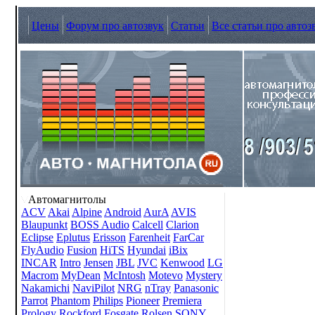
Цены
Форум про автозвук
Статьи
Все статьи про автоз
Автомагнитолы
ACV
Akai
Alpine
Android
AurA
AVIS
Blaupunkt
BOSS Audio
Calcell
Clarion
Eclipse
Eplutus
Erisson
Farenheit
FarCar
FlyAudio
Fusion
HiTS
Hyundai
iBix
INCAR
Intro
Jensen
JBL
JVC
Kenwood
LG
Macrom
MyDean
McIntosh
Motevo
Mystery
Nakamichi
NaviPilot
NRG
nTray
Panasonic
Parrot
Phantom
Philips
Pioneer
Premiera
Prology
Rockford Fosgate
Rolsen
SONY