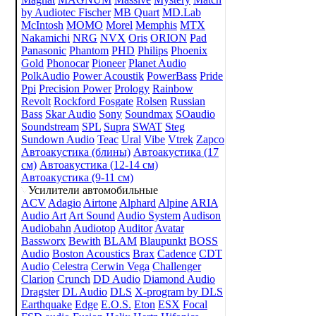
by Audiotec Fischer
MB Quart
MD.Lab
McIntosh
MOMO
Morel
Memphis
MTX
Nakamichi
NRG
NVX
Oris
ORION
Pad
Panasonic
Phantom
PHD
Philips
Phoenix
Gold
Phonocar
Pioneer
Planet Audio
PolkAudio
Power Acoustik
PowerBass
Pride
Ppi
Precision Power
Prology
Rainbow
Revolt
Rockford Fosgate
Rolsen
Russian
Bass
Skar Audio
Sony
Soundmax
SOaudio
Soundstream
SPL
Supra
SWAT
Steg
Sundown Audio
Teac
Ural
Vibe
Vtrek
Zapco
Автоакустика (блины)
Автоакустика (17
см)
Автоакустика (12-14 см)
Автоакустика (9-11 см)
Усилители автомобильные
ACV
Adagio
Airtone
Alphard
Alpine
ARIA
Audio Art
Art Sound
Audio System
Audison
Audiobahn
Audiotop
Auditor
Avatar
Bassworx
Bewith
BLAM
Blaupunkt
BOSS
Audio
Boston Acoustics
Brax
Cadence
CDT
Audio
Celestra
Cerwin Vega
Challenger
Clarion
Crunch
DD Audio
Diamond Audio
Dragster
DL Audio
DLS
X-program by DLS
Earthquake
Edge
E.O.S.
Eton
ESX
Focal