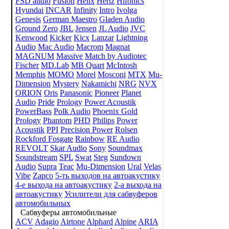
FSD audio
Fusion
Helix
Hertz
Hifonics
Hyundai
INCAR
Infinity
Intro
Ivolga
Genesis
German Maestro
Gladen Audio
Ground Zero
JBL
Jensen
JL Audio
JVC
Kenwood
Kicker
Kicx
Lanzar
Lightning
Audio
Mac Audio
Macrom
Magnat
MAGNUM
Massive
Match by Audiotec
Fischer
MD.Lab
MB Quart
McIntosh
Memphis
MOMO
Morel
Mosconi
MTX
Mu-
Dimension
Mystery
Nakamichi
NRG
NVX
ORION
Oris
Panasonic
Pioneer
Planet
Audio
Pride
Prology
Power Acoustik
PowerBass
Polk Audio
Phoenix Gold
Prology
Phantom
PHD
Philips
Power
Acoustik
PPI
Precision Power
Rolsen
Rockford Fosgate
Rainbow
RE Audio
REVOLT
Skar Audio
Sony
Soundmax
Soundstream
SPL
Swat
Steg
Sundown
Audio
Supra
Teac
Mu-Dimension
Ural
Velas
Vibe
Zapco
5-ть выходов на автоакустику
4-е выхода на автоакустику
2-а выхода на
автоакустику
Усилители для сабвуферов
автомобильных
Сабвуферы автомобильные
ACV
Adagio
Airtone
Alphard
Alpine
ARIA