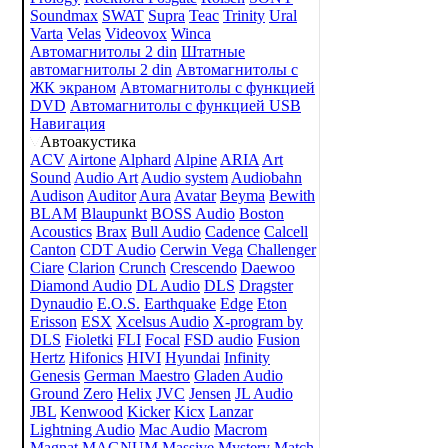
Soundmax
SWAT
Supra
Teac
Trinity
Ural
Varta
Velas
Videovox
Winca
Автомагнитолы 2 din
Штатные
автомагнитолы 2 din
Автомагнитолы с
ЖК экраном
Автомагнитолы с функцией
DVD
Автомагнитолы с функцией USB
Навигация
Автоакустика
ACV
Airtone
Alphard
Alpine
ARIA
Art
Sound
Audio Art
Audio system
Audiobahn
Audison
Auditor
Aura
Avatar
Beyma
Bewith
BLAM
Blaupunkt
BOSS Audio
Boston
Acoustics
Brax
Bull Audio
Cadence
Calcell
Canton
CDT Audio
Cerwin Vega
Challenger
Ciare
Clarion
Crunch
Crescendo
Daewoo
Diamond Audio
DL Audio
DLS
Dragster
Dynaudio
E.O.S.
Earthquake
Edge
Eton
Erisson
ESX
Xcelsus Audio
X-program by
DLS
Fioletki
FLI
Focal
FSD audio
Fusion
Hertz
Hifonics
HIVI
Hyundai
Infinity
Genesis
German Maestro
Gladen Audio
Ground Zero
Helix
JVC
Jensen
JL Audio
JBL
Kenwood
Kicker
Kicx
Lanzar
Lightning Audio
Mac Audio
Macrom
Magnat
MAGNUM
Massive
Mystery
Match