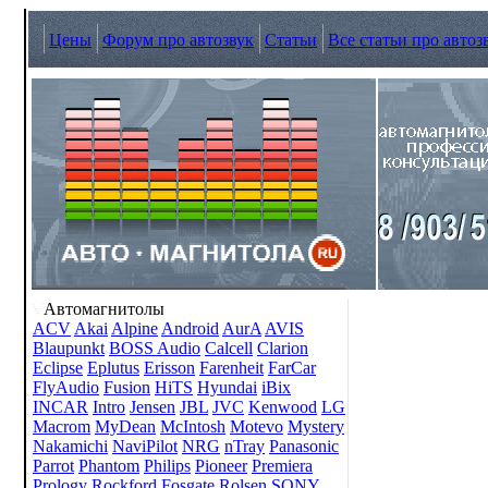
Цены
Форум про автозвук
Статьи
Все статьи про автоз
Автомагнитолы
ACV
Akai
Alpine
Android
AurA
AVIS
Blaupunkt
BOSS Audio
Calcell
Clarion
Eclipse
Eplutus
Erisson
Farenheit
FarCar
FlyAudio
Fusion
HiTS
Hyundai
iBix
INCAR
Intro
Jensen
JBL
JVC
Kenwood
LG
Macrom
MyDean
McIntosh
Motevo
Mystery
Nakamichi
NaviPilot
NRG
nTray
Panasonic
Parrot
Phantom
Philips
Pioneer
Premiera
Prology
Rockford Fosgate
Rolsen
SONY