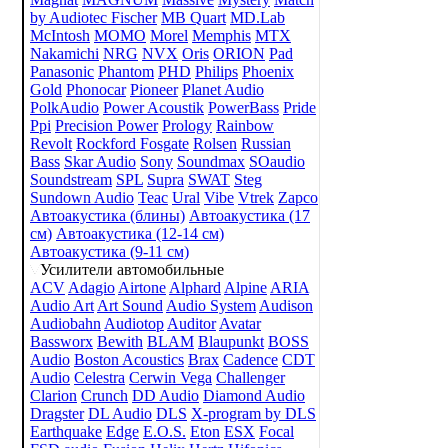
by Audiotec Fischer
MB Quart
MD.Lab
McIntosh
MOMO
Morel
Memphis
MTX
Nakamichi
NRG
NVX
Oris
ORION
Pad
Panasonic
Phantom
PHD
Philips
Phoenix
Gold
Phonocar
Pioneer
Planet Audio
PolkAudio
Power Acoustik
PowerBass
Pride
Ppi
Precision Power
Prology
Rainbow
Revolt
Rockford Fosgate
Rolsen
Russian
Bass
Skar Audio
Sony
Soundmax
SOaudio
Soundstream
SPL
Supra
SWAT
Steg
Sundown Audio
Teac
Ural
Vibe
Vtrek
Zapco
Автоакустика (блины)
Автоакустика (17
см)
Автоакустика (12-14 см)
Автоакустика (9-11 см)
Усилители автомобильные
ACV
Adagio
Airtone
Alphard
Alpine
ARIA
Audio Art
Art Sound
Audio System
Audison
Audiobahn
Audiotop
Auditor
Avatar
Bassworx
Bewith
BLAM
Blaupunkt
BOSS
Audio
Boston Acoustics
Brax
Cadence
CDT
Audio
Celestra
Cerwin Vega
Challenger
Clarion
Crunch
DD Audio
Diamond Audio
Dragster
DL Audio
DLS
X-program by DLS
Earthquake
Edge
E.O.S.
Eton
ESX
Focal