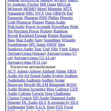
by Audiotec Fischer
MB Quart
MD.Lab
McIntosh
MOMO
Morel
Memphis
MTX
Nakamichi
NRG
NVX
Oris
ORION
Pad
Panasonic
Phantom
PHD
Philips
Phoenix
Gold
Phonocar
Pioneer
Planet Audio
PolkAudio
Power Acoustik
PowerBass
Pride
Ppi
Precision Power
Prology
Rainbow
Revolt
Rockford Fosgate
Rolsen
Russian
Bass
Skar Audio
Sony
Soundmax
SOaudio
Soundstream
SPL
Supra
SWAT
Steg
Sundown Audio
Teac
Ural
Vibe
Vtrek
Zapco
Автоакустика (блины)
Автоакустика (17
см)
Автоакустика (12-14 см)
Автоакустика (9-11 см)
Усилители автомобильные
ACV
Adagio
Airtone
Alphard
Alpine
ARIA
Audio Art
Art Sound
Audio System
Audison
Audiobahn
Audiotop
Auditor
Avatar
Bassworx
Bewith
BLAM
Blaupunkt
BOSS
Audio
Boston Acoustics
Brax
Cadence
CDT
Audio
Celestra
Cerwin Vega
Challenger
Clarion
Crunch
DD Audio
Diamond Audio
Dragster
DL Audio
DLS
X-program by DLS
Earthquake
Edge
E.O.S.
Eton
ESX
Focal