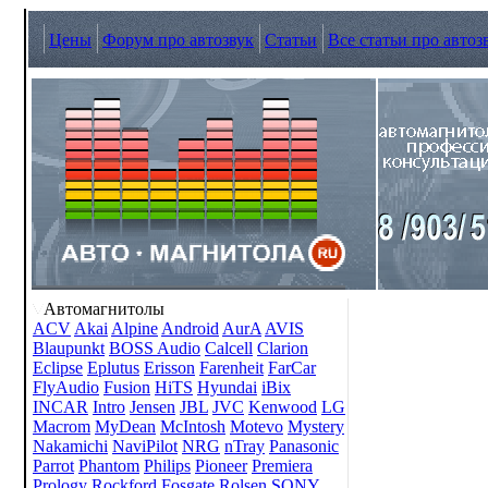
Цены
Форум про автозвук
Статьи
Все статьи про автоз
Автомагнитолы
ACV
Akai
Alpine
Android
AurA
AVIS
Blaupunkt
BOSS Audio
Calcell
Clarion
Eclipse
Eplutus
Erisson
Farenheit
FarCar
FlyAudio
Fusion
HiTS
Hyundai
iBix
INCAR
Intro
Jensen
JBL
JVC
Kenwood
LG
Macrom
MyDean
McIntosh
Motevo
Mystery
Nakamichi
NaviPilot
NRG
nTray
Panasonic
Parrot
Phantom
Philips
Pioneer
Premiera
Prology
Rockford Fosgate
Rolsen
SONY