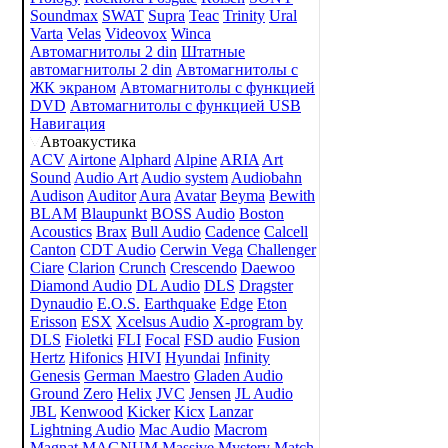
Soundmax
SWAT
Supra
Teac
Trinity
Ural
Varta
Velas
Videovox
Winca
Автомагнитолы 2 din
Штатные
автомагнитолы 2 din
Автомагнитолы с
ЖК экраном
Автомагнитолы с функцией
DVD
Автомагнитолы с функцией USB
Навигация
Автоакустика
ACV
Airtone
Alphard
Alpine
ARIA
Art
Sound
Audio Art
Audio system
Audiobahn
Audison
Auditor
Aura
Avatar
Beyma
Bewith
BLAM
Blaupunkt
BOSS Audio
Boston
Acoustics
Brax
Bull Audio
Cadence
Calcell
Canton
CDT Audio
Cerwin Vega
Challenger
Ciare
Clarion
Crunch
Crescendo
Daewoo
Diamond Audio
DL Audio
DLS
Dragster
Dynaudio
E.O.S.
Earthquake
Edge
Eton
Erisson
ESX
Xcelsus Audio
X-program by
DLS
Fioletki
FLI
Focal
FSD audio
Fusion
Hertz
Hifonics
HIVI
Hyundai
Infinity
Genesis
German Maestro
Gladen Audio
Ground Zero
Helix
JVC
Jensen
JL Audio
JBL
Kenwood
Kicker
Kicx
Lanzar
Lightning Audio
Mac Audio
Macrom
Magnat
MAGNUM
Massive
Mystery
Match