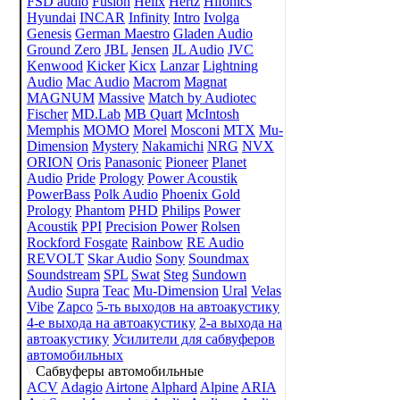
FSD audio
Fusion
Helix
Hertz
Hifonics
Hyundai
INCAR
Infinity
Intro
Ivolga
Genesis
German Maestro
Gladen Audio
Ground Zero
JBL
Jensen
JL Audio
JVC
Kenwood
Kicker
Kicx
Lanzar
Lightning
Audio
Mac Audio
Macrom
Magnat
MAGNUM
Massive
Match by Audiotec
Fischer
MD.Lab
MB Quart
McIntosh
Memphis
MOMO
Morel
Mosconi
MTX
Mu-
Dimension
Mystery
Nakamichi
NRG
NVX
ORION
Oris
Panasonic
Pioneer
Planet
Audio
Pride
Prology
Power Acoustik
PowerBass
Polk Audio
Phoenix Gold
Prology
Phantom
PHD
Philips
Power
Acoustik
PPI
Precision Power
Rolsen
Rockford Fosgate
Rainbow
RE Audio
REVOLT
Skar Audio
Sony
Soundmax
Soundstream
SPL
Swat
Steg
Sundown
Audio
Supra
Teac
Mu-Dimension
Ural
Velas
Vibe
Zapco
5-ть выходов на автоакустику
4-е выхода на автоакустику
2-а выхода на
автоакустику
Усилители для сабвуферов
автомобильных
Сабвуферы автомобильные
ACV
Adagio
Airtone
Alphard
Alpine
ARIA