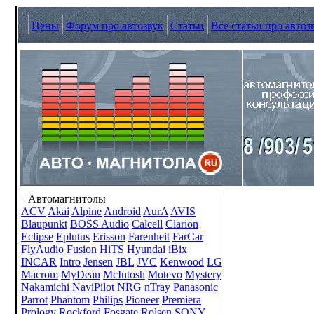
Цены
Форум про автозвук
Статьи
Все статьи про автоз
Автомагнитолы
ACV
Akai
Alpine
Android
AurA
AVIS
Blaupunkt
BOSS Audio
Calcell
Clarion
Eclipse
Eplutus
Erisson
Farenheit
FarCar
FlyAudio
Fusion
HiTS
Hyundai
iBix
INCAR
Intro
Jensen
JBL
JVC
Kenwood
LG
Macrom
MyDean
McIntosh
Motevo
Mystery
Nakamichi
NaviPilot
NRG
nTray
Panasonic
Parrot
Phantom
Philips
Pioneer
Premiera
Prology
Rockford Fosgate
Rolsen
SONY