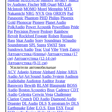
by Audiotec Fischer
MB Quart
MD.Lab
McIntosh
MOMO
Morel
Memphis
MTX
Nakamichi
NRG
NVX
Oris
ORION
Pad
Panasonic
Phantom
PHD
Philips
Phoenix
Gold
Phonocar
Pioneer
Planet Audio
PolkAudio
Power Acoustik
PowerBass
Pride
Ppi
Precision Power
Prology
Rainbow
Revolt
Rockford Fosgate
Rolsen
Russian
Bass
Skar Audio
Sony
Soundmax
SOaudio
Soundstream
SPL
Supra
SWAT
Steg
Sundown Audio
Teac
Ural
Vibe
Vtrek
Zapco
Автоакустика (блины)
Автоакустика (17
см)
Автоакустика (12-14 см)
Автоакустика (9-11 см)
Усилители автомобильные
ACV
Adagio
Airtone
Alphard
Alpine
ARIA
Audio Art
Art Sound
Audio System
Audison
Audiobahn
Audiotop
Auditor
Avatar
Bassworx
Bewith
BLAM
Blaupunkt
BOSS
Audio
Boston Acoustics
Brax
Cadence
CDT
Audio
Celestra
Cerwin Vega
Challenger
Clarion
Crunch
DD Audio
Diamond Audio
Dragster
DL Audio
DLS
X-program by DLS
Earthquake
Edge
E.O.S.
Eton
ESX
Focal