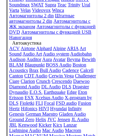
Soundmax
SWAT
Supra
Teac
Trinity
Ural
Varta
Velas
Videovox
Winca
Автомагнитолы 2 din
Штатные
автомагнитолы 2 din
Автомагнитолы с
ЖК экраном
Автомагнитолы с функцией
DVD
Автомагнитолы с функцией USB
Навигация
Автоакустика
ACV
Airtone
Alphard
Alpine
ARIA
Art
Sound
Audio Art
Audio system
Audiobahn
Audison
Auditor
Aura
Avatar
Beyma
Bewith
BLAM
Blaupunkt
BOSS Audio
Boston
Acoustics
Brax
Bull Audio
Cadence
Calcell
Canton
CDT Audio
Cerwin Vega
Challenger
Ciare
Clarion
Crunch
Crescendo
Daewoo
Diamond Audio
DL Audio
DLS
Dragster
Dynaudio
E.O.S.
Earthquake
Edge
Eton
Erisson
ESX
Xcelsus Audio
X-program by
DLS
Fioletki
FLI
Focal
FSD audio
Fusion
Hertz
Hifonics
HIVI
Hyundai
Infinity
Genesis
German Maestro
Gladen Audio
Ground Zero
Helix
JVC
Jensen
JL Audio
JBL
Kenwood
Kicker
Kicx
Lanzar
Lightning Audio
Mac Audio
Macrom
Magnat
MAGNUM
Massive
Mystery
Match