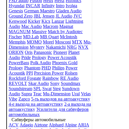
FSD audio
Fusion
Helix
Hertz
Hifonics
Hyundai
INCAR
Infinity
Intro
Ivolga
Genesis
German Maestro
Gladen Audio
Ground Zero
JBL
Jensen
JL Audio
JVC
Kenwood
Kicker
Kicx
Lanzar
Lightning
Audio
Mac Audio
Macrom
Magnat
MAGNUM
Massive
Match by Audiotec
Fischer
MD.Lab
MB Quart
McIntosh
Memphis
MOMO
Morel
Mosconi
MTX
Mu-
Dimension
Mystery
Nakamichi
NRG
NVX
ORION
Oris
Panasonic
Pioneer
Planet
Audio
Pride
Prology
Power Acoustik
PowerBass
Polk Audio
Phoenix Gold
Prology
Phantom
PHD
Philips
Power
Acoustik
PPI
Precision Power
Rolsen
Rockford Fosgate
Rainbow
RE Audio
REVOLT
Skar Audio
Sony
Soundmax
Soundstream
SPL
Swat
Steg
Sundown
Audio
Supra
Teac
Mu-Dimension
Ural
Velas
Vibe
Zapco
5-ть выходов на автоакустику
4-е выхода на автоакустику
2-а выхода на
автоакустику
Усилители для сабвуферов
автомобильных
Сабвуферы автомобильные
ACV
Adagio
Airtone
Alphard
Alpine
ARIA