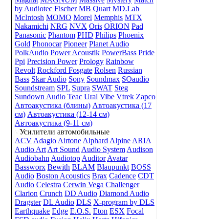
by Audiotec Fischer
MB Quart
MD.Lab
McIntosh
MOMO
Morel
Memphis
MTX
Nakamichi
NRG
NVX
Oris
ORION
Pad
Panasonic
Phantom
PHD
Philips
Phoenix
Gold
Phonocar
Pioneer
Planet Audio
PolkAudio
Power Acoustik
PowerBass
Pride
Ppi
Precision Power
Prology
Rainbow
Revolt
Rockford Fosgate
Rolsen
Russian
Bass
Skar Audio
Sony
Soundmax
SOaudio
Soundstream
SPL
Supra
SWAT
Steg
Sundown Audio
Teac
Ural
Vibe
Vtrek
Zapco
Автоакустика (блины)
Автоакустика (17
см)
Автоакустика (12-14 см)
Автоакустика (9-11 см)
Усилители автомобильные
ACV
Adagio
Airtone
Alphard
Alpine
ARIA
Audio Art
Art Sound
Audio System
Audison
Audiobahn
Audiotop
Auditor
Avatar
Bassworx
Bewith
BLAM
Blaupunkt
BOSS
Audio
Boston Acoustics
Brax
Cadence
CDT
Audio
Celestra
Cerwin Vega
Challenger
Clarion
Crunch
DD Audio
Diamond Audio
Dragster
DL Audio
DLS
X-program by DLS
Earthquake
Edge
E.O.S.
Eton
ESX
Focal