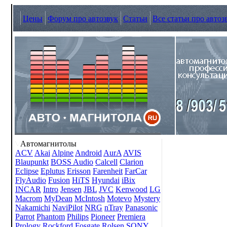
Цены
Форум про автозвук
Статьи
Все статьи про автоз
Автомагнитолы
ACV
Akai
Alpine
Android
AurA
AVIS
Blaupunkt
BOSS Audio
Calcell
Clarion
Eclipse
Eplutus
Erisson
Farenheit
FarCar
FlyAudio
Fusion
HiTS
Hyundai
iBix
INCAR
Intro
Jensen
JBL
JVC
Kenwood
LG
Macrom
MyDean
McIntosh
Motevo
Mystery
Nakamichi
NaviPilot
NRG
nTray
Panasonic
Parrot
Phantom
Philips
Pioneer
Premiera
Prology
Rockford Fosgate
Rolsen
SONY