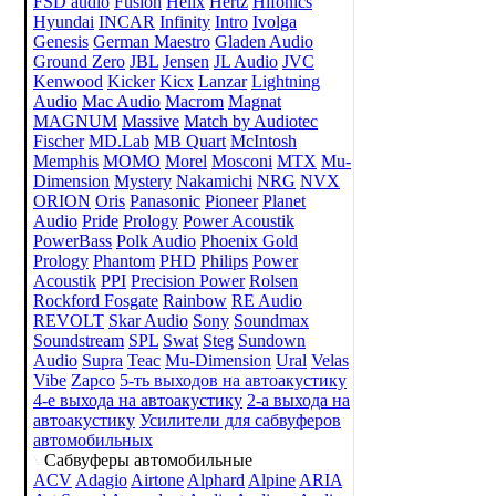
FSD audio
Fusion
Helix
Hertz
Hifonics
Hyundai
INCAR
Infinity
Intro
Ivolga
Genesis
German Maestro
Gladen Audio
Ground Zero
JBL
Jensen
JL Audio
JVC
Kenwood
Kicker
Kicx
Lanzar
Lightning
Audio
Mac Audio
Macrom
Magnat
MAGNUM
Massive
Match by Audiotec
Fischer
MD.Lab
MB Quart
McIntosh
Memphis
MOMO
Morel
Mosconi
MTX
Mu-
Dimension
Mystery
Nakamichi
NRG
NVX
ORION
Oris
Panasonic
Pioneer
Planet
Audio
Pride
Prology
Power Acoustik
PowerBass
Polk Audio
Phoenix Gold
Prology
Phantom
PHD
Philips
Power
Acoustik
PPI
Precision Power
Rolsen
Rockford Fosgate
Rainbow
RE Audio
REVOLT
Skar Audio
Sony
Soundmax
Soundstream
SPL
Swat
Steg
Sundown
Audio
Supra
Teac
Mu-Dimension
Ural
Velas
Vibe
Zapco
5-ть выходов на автоакустику
4-е выхода на автоакустику
2-а выхода на
автоакустику
Усилители для сабвуферов
автомобильных
Сабвуферы автомобильные
ACV
Adagio
Airtone
Alphard
Alpine
ARIA