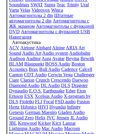
Soundmax
SWAT
Supra
Teac
Trinity
Ural
Varta
Velas
Videovox
Winca
Автомагнитолы 2 din
Штатные
автомагнитолы 2 din
Автомагнитолы с
ЖК экраном
Автомагнитолы с функцией
DVD
Автомагнитолы с функцией USB
Навигация
Автоакустика
ACV
Airtone
Alphard
Alpine
ARIA
Art
Sound
Audio Art
Audio system
Audiobahn
Audison
Auditor
Aura
Avatar
Beyma
Bewith
BLAM
Blaupunkt
BOSS Audio
Boston
Acoustics
Brax
Bull Audio
Cadence
Calcell
Canton
CDT Audio
Cerwin Vega
Challenger
Ciare
Clarion
Crunch
Crescendo
Daewoo
Diamond Audio
DL Audio
DLS
Dragster
Dynaudio
E.O.S.
Earthquake
Edge
Eton
Erisson
ESX
Xcelsus Audio
X-program by
DLS
Fioletki
FLI
Focal
FSD audio
Fusion
Hertz
Hifonics
HIVI
Hyundai
Infinity
Genesis
German Maestro
Gladen Audio
Ground Zero
Helix
JVC
Jensen
JL Audio
JBL
Kenwood
Kicker
Kicx
Lanzar
Lightning Audio
Mac Audio
Macrom
Magnat
MAGNUM
Massive
Mystery
Match