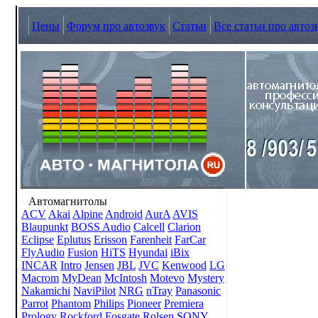
Цены
Форум про автозвук
Статьи
Все статьи про автоз
Автомагнитолы
ACV
Akai
Alpine
Android
AurA
AVIS
Blaupunkt
BOSS Audio
Calcell
Clarion
Eclipse
Eplutus
Erisson
Farenheit
FarCar
FlyAudio
Fusion
HiTS
Hyundai
iBix
INCAR
Intro
Jensen
JBL
JVC
Kenwood
LG
Macrom
MyDean
McIntosh
Motevo
Mystery
Nakamichi
NaviPilot
NRG
nTray
Panasonic
Parrot
Phantom
Philips
Pioneer
Premiera
Prology
Rockford Fosgate
Rolsen
SONY