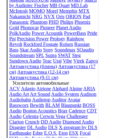
by Audiotec Fischer
MB Quart
MD.Lab
McIntosh
MOMO
Morel
Memphis
MTX
Nakamichi
NRG
NVX
Oris
ORION
Pad
Panasonic
Phantom
PHD
Philips
Phoenix
Gold
Phonocar
Pioneer
Planet Audio
PolkAudio
Power Acoustik
PowerBass
Pride
Ppi
Precision Power
Prology
Rainbow
Revolt
Rockford Fosgate
Rolsen
Russian
Bass
Skar Audio
Sony
Soundmax
SOaudio
Soundstream
SPL
Supra
SWAT
Steg
Sundown Audio
Teac
Ural
Vibe
Vtrek
Zapco
Автоакустика (блины)
Автоакустика (17
см)
Автоакустика (12-14 см)
Автоакустика (9-11 см)
Усилители автомобильные
ACV
Adagio
Airtone
Alphard
Alpine
ARIA
Audio Art
Art Sound
Audio System
Audison
Audiobahn
Audiotop
Auditor
Avatar
Bassworx
Bewith
BLAM
Blaupunkt
BOSS
Audio
Boston Acoustics
Brax
Cadence
CDT
Audio
Celestra
Cerwin Vega
Challenger
Clarion
Crunch
DD Audio
Diamond Audio
Dragster
DL Audio
DLS
X-program by DLS
Earthquake
Edge
E.O.S.
Eton
ESX
Focal