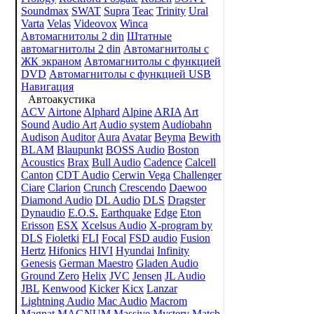
Soundmax
SWAT
Supra
Teac
Trinity
Ural
Varta
Velas
Videovox
Winca
Автомагнитолы 2 din
Штатные
автомагнитолы 2 din
Автомагнитолы с
ЖК экраном
Автомагнитолы с функцией
DVD
Автомагнитолы с функцией USB
Навигация
Автоакустика
ACV
Airtone
Alphard
Alpine
ARIA
Art
Sound
Audio Art
Audio system
Audiobahn
Audison
Auditor
Aura
Avatar
Beyma
Bewith
BLAM
Blaupunkt
BOSS Audio
Boston
Acoustics
Brax
Bull Audio
Cadence
Calcell
Canton
CDT Audio
Cerwin Vega
Challenger
Ciare
Clarion
Crunch
Crescendo
Daewoo
Diamond Audio
DL Audio
DLS
Dragster
Dynaudio
E.O.S.
Earthquake
Edge
Eton
Erisson
ESX
Xcelsus Audio
X-program by
DLS
Fioletki
FLI
Focal
FSD audio
Fusion
Hertz
Hifonics
HIVI
Hyundai
Infinity
Genesis
German Maestro
Gladen Audio
Ground Zero
Helix
JVC
Jensen
JL Audio
JBL
Kenwood
Kicker
Kicx
Lanzar
Lightning Audio
Mac Audio
Macrom
Magnat
MAGNUM
Massive
Mystery
Match