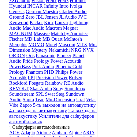
FSD audio
Fusion
Helix
Hertz
Hifonics
Hyundai
INCAR
Infinity
Intro
Ivolga
Genesis
German Maestro
Gladen Audio
Ground Zero
JBL
Jensen
JL Audio
JVC
Kenwood
Kicker
Kicx
Lanzar
Lightning
Audio
Mac Audio
Macrom
Magnat
MAGNUM
Massive
Match by Audiotec
Fischer
MD.Lab
MB Quart
McIntosh
Memphis
MOMO
Morel
Mosconi
MTX
Mu-
Dimension
Mystery
Nakamichi
NRG
NVX
ORION
Oris
Panasonic
Pioneer
Planet
Audio
Pride
Prology
Power Acoustik
PowerBass
Polk Audio
Phoenix Gold
Prology
Phantom
PHD
Philips
Power
Acoustik
PPI
Precision Power
Rolsen
Rockford Fosgate
Rainbow
RE Audio
REVOLT
Skar Audio
Sony
Soundmax
Soundstream
SPL
Swat
Steg
Sundown
Audio
Supra
Teac
Mu-Dimension
Ural
Velas
Vibe
Zapco
5-ть выходов на автоакустику
4-е выхода на автоакустику
2-а выхода на
автоакустику
Усилители для сабвуферов
автомобильных
Сабвуферы автомобильные
ACV
Adagio
Airtone
Alphard
Alpine
ARIA