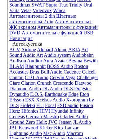
Soundmax
SWAT
Supra
Teac
Trinity
Ural
Varta
Velas
Videovox
Winca
Автомагнитолы 2 din
Штатные
автомагнитолы 2 din
Автомагнитолы с
ЖК экраном
Автомагнитолы с функцией
DVD
Автомагнитолы с функцией USB
Навигация
Автоакустика
ACV
Airtone
Alphard
Alpine
ARIA
Art
Sound
Audio Art
Audio system
Audiobahn
Audison
Auditor
Aura
Avatar
Beyma
Bewith
BLAM
Blaupunkt
BOSS Audio
Boston
Acoustics
Brax
Bull Audio
Cadence
Calcell
Canton
CDT Audio
Cerwin Vega
Challenger
Ciare
Clarion
Crunch
Crescendo
Daewoo
Diamond Audio
DL Audio
DLS
Dragster
Dynaudio
E.O.S.
Earthquake
Edge
Eton
Erisson
ESX
Xcelsus Audio
X-program by
DLS
Fioletki
FLI
Focal
FSD audio
Fusion
Hertz
Hifonics
HIVI
Hyundai
Infinity
Genesis
German Maestro
Gladen Audio
Ground Zero
Helix
JVC
Jensen
JL Audio
JBL
Kenwood
Kicker
Kicx
Lanzar
Lightning Audio
Mac Audio
Macrom
Magnat
MAGNUM
Massive
Mystery
Match