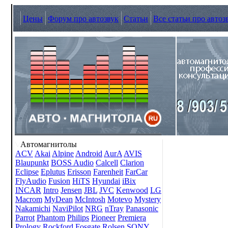
Цены
Форум про автозвук
Статьи
Все статьи про автоз
Автомагнитолы
ACV
Akai
Alpine
Android
AurA
AVIS
Blaupunkt
BOSS Audio
Calcell
Clarion
Eclipse
Eplutus
Erisson
Farenheit
FarCar
FlyAudio
Fusion
HiTS
Hyundai
iBix
INCAR
Intro
Jensen
JBL
JVC
Kenwood
LG
Macrom
MyDean
McIntosh
Motevo
Mystery
Nakamichi
NaviPilot
NRG
nTray
Panasonic
Parrot
Phantom
Philips
Pioneer
Premiera
Prology
Rockford Fosgate
Rolsen
SONY