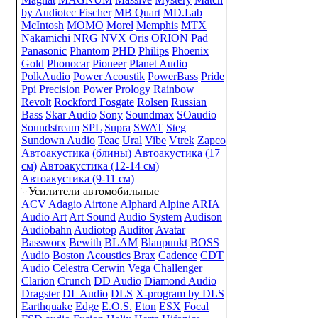
by Audiotec Fischer
MB Quart
MD.Lab
McIntosh
MOMO
Morel
Memphis
MTX
Nakamichi
NRG
NVX
Oris
ORION
Pad
Panasonic
Phantom
PHD
Philips
Phoenix
Gold
Phonocar
Pioneer
Planet Audio
PolkAudio
Power Acoustik
PowerBass
Pride
Ppi
Precision Power
Prology
Rainbow
Revolt
Rockford Fosgate
Rolsen
Russian
Bass
Skar Audio
Sony
Soundmax
SOaudio
Soundstream
SPL
Supra
SWAT
Steg
Sundown Audio
Teac
Ural
Vibe
Vtrek
Zapco
Автоакустика (блины)
Автоакустика (17
см)
Автоакустика (12-14 см)
Автоакустика (9-11 см)
Усилители автомобильные
ACV
Adagio
Airtone
Alphard
Alpine
ARIA
Audio Art
Art Sound
Audio System
Audison
Audiobahn
Audiotop
Auditor
Avatar
Bassworx
Bewith
BLAM
Blaupunkt
BOSS
Audio
Boston Acoustics
Brax
Cadence
CDT
Audio
Celestra
Cerwin Vega
Challenger
Clarion
Crunch
DD Audio
Diamond Audio
Dragster
DL Audio
DLS
X-program by DLS
Earthquake
Edge
E.O.S.
Eton
ESX
Focal