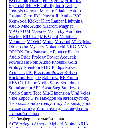
FSD audio
Fusion
Helix
Hertz
Hifonics
Hyundai
INCAR
Infinity
Intro
Ivolga
Genesis
German Maestro
Gladen Audio
Ground Zero
JBL
Jensen
JL Audio
JVC
Kenwood
Kicker
Kicx
Lanzar
Lightning
Audio
Mac Audio
Macrom
Magnat
MAGNUM
Massive
Match by Audiotec
Fischer
MD.Lab
MB Quart
McIntosh
Memphis
MOMO
Morel
Mosconi
MTX
Mu-
Dimension
Mystery
Nakamichi
NRG
NVX
ORION
Oris
Panasonic
Pioneer
Planet
Audio
Pride
Prology
Power Acoustik
PowerBass
Polk Audio
Phoenix Gold
Prology
Phantom
PHD
Philips
Power
Acoustik
PPI
Precision Power
Rolsen
Rockford Fosgate
Rainbow
RE Audio
REVOLT
Skar Audio
Sony
Soundmax
Soundstream
SPL
Swat
Steg
Sundown
Audio
Supra
Teac
Mu-Dimension
Ural
Velas
Vibe
Zapco
5-ть выходов на автоакустику
4-е выхода на автоакустику
2-а выхода на
автоакустику
Усилители для сабвуферов
автомобильных
Сабвуферы автомобильные
ACV
Adagio
Airtone
Alphard
Alpine
ARIA