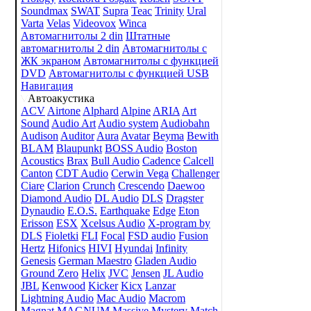
Soundmax
SWAT
Supra
Teac
Trinity
Ural
Varta
Velas
Videovox
Winca
Автомагнитолы 2 din
Штатные
автомагнитолы 2 din
Автомагнитолы с
ЖК экраном
Автомагнитолы с функцией
DVD
Автомагнитолы с функцией USB
Навигация
Автоакустика
ACV
Airtone
Alphard
Alpine
ARIA
Art
Sound
Audio Art
Audio system
Audiobahn
Audison
Auditor
Aura
Avatar
Beyma
Bewith
BLAM
Blaupunkt
BOSS Audio
Boston
Acoustics
Brax
Bull Audio
Cadence
Calcell
Canton
CDT Audio
Cerwin Vega
Challenger
Ciare
Clarion
Crunch
Crescendo
Daewoo
Diamond Audio
DL Audio
DLS
Dragster
Dynaudio
E.O.S.
Earthquake
Edge
Eton
Erisson
ESX
Xcelsus Audio
X-program by
DLS
Fioletki
FLI
Focal
FSD audio
Fusion
Hertz
Hifonics
HIVI
Hyundai
Infinity
Genesis
German Maestro
Gladen Audio
Ground Zero
Helix
JVC
Jensen
JL Audio
JBL
Kenwood
Kicker
Kicx
Lanzar
Lightning Audio
Mac Audio
Macrom
Magnat
MAGNUM
Massive
Mystery
Match