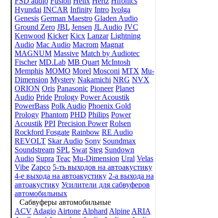
FSD audio
Fusion
Helix
Hertz
Hifonics
Hyundai
INCAR
Infinity
Intro
Ivolga
Genesis
German Maestro
Gladen Audio
Ground Zero
JBL
Jensen
JL Audio
JVC
Kenwood
Kicker
Kicx
Lanzar
Lightning
Audio
Mac Audio
Macrom
Magnat
MAGNUM
Massive
Match by Audiotec
Fischer
MD.Lab
MB Quart
McIntosh
Memphis
MOMO
Morel
Mosconi
MTX
Mu-
Dimension
Mystery
Nakamichi
NRG
NVX
ORION
Oris
Panasonic
Pioneer
Planet
Audio
Pride
Prology
Power Acoustik
PowerBass
Polk Audio
Phoenix Gold
Prology
Phantom
PHD
Philips
Power
Acoustik
PPI
Precision Power
Rolsen
Rockford Fosgate
Rainbow
RE Audio
REVOLT
Skar Audio
Sony
Soundmax
Soundstream
SPL
Swat
Steg
Sundown
Audio
Supra
Teac
Mu-Dimension
Ural
Velas
Vibe
Zapco
5-ть выходов на автоакустику
4-е выхода на автоакустику
2-а выхода на
автоакустику
Усилители для сабвуферов
автомобильных
Сабвуферы автомобильные
ACV
Adagio
Airtone
Alphard
Alpine
ARIA