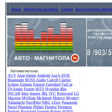
Цены
Форум про автозвук
Статьи
Все статьи про автоз
Автомагнитолы
ACV
Akai
Alpine
Android
AurA
AVIS
Blaupunkt
BOSS Audio
Calcell
Clarion
Eclipse
Eplutus
Erisson
Farenheit
FarCar
FlyAudio
Fusion
HiTS
Hyundai
iBix
INCAR
Intro
Jensen
JBL
JVC
Kenwood
LG
Macrom
MyDean
McIntosh
Motevo
Mystery
Nakamichi
NaviPilot
NRG
nTray
Panasonic
Parrot
Phantom
Philips
Pioneer
Premiera
Prology
Rockford Fosgate
Rolsen
SONY