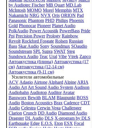
by Audiotec Fischer
MB Quart
MD.Lab
McIntosh
MOMO
Morel
Memphis
MTX
Nakamichi
NRG
NVX
Oris
ORION
Pad
Panasonic
Phantom
PHD
Philips
Phoenix
Gold
Phonocar
Pioneer
Planet Audio
PolkAudio
Power Acoustik
PowerBass
Pride
Ppi
Precision Power
Prology
Rainbow
Revolt
Rockford Fosgate
Rolsen
Russian
Bass
Skar Audio
Sony
Soundmax
SOaudio
Soundstream
SPL
Supra
SWAT
Steg
Sundown Audio
Teac
Ural
Vibe
Vtrek
Zapco
Автоакустика (блины)
Автоакустика (17
см)
Автоакустика (12-14 см)
Автоакустика (9-11 см)
Усилители автомобильные
ACV
Adagio
Airtone
Alphard
Alpine
ARIA
Audio Art
Art Sound
Audio System
Audison
Audiobahn
Audiotop
Auditor
Avatar
Bassworx
Bewith
BLAM
Blaupunkt
BOSS
Audio
Boston Acoustics
Brax
Cadence
CDT
Audio
Celestra
Cerwin Vega
Challenger
Clarion
Crunch
DD Audio
Diamond Audio
Dragster
DL Audio
DLS
X-program by DLS
Earthquake
Edge
E.O.S.
Eton
ESX
Focal