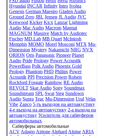
FSD audio
Fusion
Helix
Hertz
Hifonics
Hyundai
INCAR
Infinity
Intro
Ivolga
Genesis
German Maestro
Gladen Audio
Ground Zero
JBL
Jensen
JL Audio
JVC
Kenwood
Kicker
Kicx
Lanzar
Lightning
Audio
Mac Audio
Macrom
Magnat
MAGNUM
Massive
Match by Audiotec
Fischer
MD.Lab
MB Quart
McIntosh
Memphis
MOMO
Morel
Mosconi
MTX
Mu-
Dimension
Mystery
Nakamichi
NRG
NVX
ORION
Oris
Panasonic
Pioneer
Planet
Audio
Pride
Prology
Power Acoustik
PowerBass
Polk Audio
Phoenix Gold
Prology
Phantom
PHD
Philips
Power
Acoustik
PPI
Precision Power
Rolsen
Rockford Fosgate
Rainbow
RE Audio
REVOLT
Skar Audio
Sony
Soundmax
Soundstream
SPL
Swat
Steg
Sundown
Audio
Supra
Teac
Mu-Dimension
Ural
Velas
Vibe
Zapco
5-ть выходов на автоакустику
4-е выхода на автоакустику
2-а выхода на
автоакустику
Усилители для сабвуферов
автомобильных
Сабвуферы автомобильные
ACV
Adagio
Airtone
Alphard
Alpine
ARIA