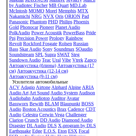
by Audiotec Fischer
MB Quart
MD.Lab
McIntosh
MOMO
Morel
Memphis
MTX
Nakamichi
NRG
NVX
Oris
ORION
Pad
Panasonic
Phantom
PHD
Philips
Phoenix
Gold
Phonocar
Pioneer
Planet Audio
PolkAudio
Power Acoustik
PowerBass
Pride
Ppi
Precision Power
Prology
Rainbow
Revolt
Rockford Fosgate
Rolsen
Russian
Bass
Skar Audio
Sony
Soundmax
SOaudio
Soundstream
SPL
Supra
SWAT
Steg
Sundown Audio
Teac
Ural
Vibe
Vtrek
Zapco
Автоакустика (блины)
Автоакустика (17
см)
Автоакустика (12-14 см)
Автоакустика (9-11 см)
Усилители автомобильные
ACV
Adagio
Airtone
Alphard
Alpine
ARIA
Audio Art
Art Sound
Audio System
Audison
Audiobahn
Audiotop
Auditor
Avatar
Bassworx
Bewith
BLAM
Blaupunkt
BOSS
Audio
Boston Acoustics
Brax
Cadence
CDT
Audio
Celestra
Cerwin Vega
Challenger
Clarion
Crunch
DD Audio
Diamond Audio
Dragster
DL Audio
DLS
X-program by DLS
Earthquake
Edge
E.O.S.
Eton
ESX
Focal