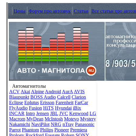
Цены
Форум про автозвук
Статьи
Все статьи про автоз
Автомагнитолы
ACV
Akai
Alpine
Android
AurA
AVIS
Blaupunkt
BOSS Audio
Calcell
Clarion
Eclipse
Eplutus
Erisson
Farenheit
FarCar
FlyAudio
Fusion
HiTS
Hyundai
iBix
INCAR
Intro
Jensen
JBL
JVC
Kenwood
LG
Macrom
MyDean
McIntosh
Motevo
Mystery
Nakamichi
NaviPilot
NRG
nTray
Panasonic
Parrot
Phantom
Philips
Pioneer
Premiera
Prology
Rockford Fosgate
Rolsen
SONY