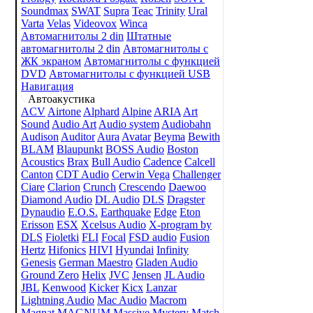
Soundmax
SWAT
Supra
Teac
Trinity
Ural
Varta
Velas
Videovox
Winca
Автомагнитолы 2 din
Штатные
автомагнитолы 2 din
Автомагнитолы с
ЖК экраном
Автомагнитолы с функцией
DVD
Автомагнитолы с функцией USB
Навигация
Автоакустика
ACV
Airtone
Alphard
Alpine
ARIA
Art
Sound
Audio Art
Audio system
Audiobahn
Audison
Auditor
Aura
Avatar
Beyma
Bewith
BLAM
Blaupunkt
BOSS Audio
Boston
Acoustics
Brax
Bull Audio
Cadence
Calcell
Canton
CDT Audio
Cerwin Vega
Challenger
Ciare
Clarion
Crunch
Crescendo
Daewoo
Diamond Audio
DL Audio
DLS
Dragster
Dynaudio
E.O.S.
Earthquake
Edge
Eton
Erisson
ESX
Xcelsus Audio
X-program by
DLS
Fioletki
FLI
Focal
FSD audio
Fusion
Hertz
Hifonics
HIVI
Hyundai
Infinity
Genesis
German Maestro
Gladen Audio
Ground Zero
Helix
JVC
Jensen
JL Audio
JBL
Kenwood
Kicker
Kicx
Lanzar
Lightning Audio
Mac Audio
Macrom
Magnat
MAGNUM
Massive
Mystery
Match