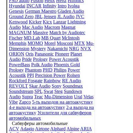
FSD audio
Fusion
Helix
Hertz
Hifonics
Hyundai
INCAR
Infinity
Intro
Ivolga
Genesis
German Maestro
Gladen Audio
Ground Zero
JBL
Jensen
JL Audio
JVC
Kenwood
Kicker
Kicx
Lanzar
Lightning
Audio
Mac Audio
Macrom
Magnat
MAGNUM
Massive
Match by Audiotec
Fischer
MD.Lab
MB Quart
McIntosh
Memphis
MOMO
Morel
Mosconi
MTX
Mu-
Dimension
Mystery
Nakamichi
NRG
NVX
ORION
Oris
Panasonic
Pioneer
Planet
Audio
Pride
Prology
Power Acoustik
PowerBass
Polk Audio
Phoenix Gold
Prology
Phantom
PHD
Philips
Power
Acoustik
PPI
Precision Power
Rolsen
Rockford Fosgate
Rainbow
RE Audio
REVOLT
Skar Audio
Sony
Soundmax
Soundstream
SPL
Swat
Steg
Sundown
Audio
Supra
Teac
Mu-Dimension
Ural
Velas
Vibe
Zapco
5-ть выходов на автоакустику
4-е выхода на автоакустику
2-а выхода на
автоакустику
Усилители для сабвуферов
автомобильных
Сабвуферы автомобильные
ACV
Adagio
Airtone
Alphard
Alpine
ARIA