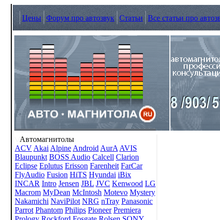
Цены
Форум про автозвук
Статьи
Все статьи про автоз
Автомагнитолы
ACV
Akai
Alpine
Android
AurA
AVIS
Blaupunkt
BOSS Audio
Calcell
Clarion
Eclipse
Eplutus
Erisson
Farenheit
FarCar
FlyAudio
Fusion
HiTS
Hyundai
iBix
INCAR
Intro
Jensen
JBL
JVC
Kenwood
LG
Macrom
MyDean
McIntosh
Motevo
Mystery
Nakamichi
NaviPilot
NRG
nTray
Panasonic
Parrot
Phantom
Philips
Pioneer
Premiera
Prology
Rockford Fosgate
Rolsen
SONY