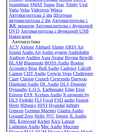
Soundmax
SWAT
Supra
Teac
Trinity
Ural
Varta
Velas
Videovox
Winca
Автомагнитолы 2 din
Штатные
автомагнитолы 2 din
Автомагнитолы с
ЖК экраном
Автомагнитолы с функцией
DVD
Автомагнитолы с функцией USB
Навигация
Автоакустика
ACV
Airtone
Alphard
Alpine
ARIA
Art
Sound
Audio Art
Audio system
Audiobahn
Audison
Auditor
Aura
Avatar
Beyma
Bewith
BLAM
Blaupunkt
BOSS Audio
Boston
Acoustics
Brax
Bull Audio
Cadence
Calcell
Canton
CDT Audio
Cerwin Vega
Challenger
Ciare
Clarion
Crunch
Crescendo
Daewoo
Diamond Audio
DL Audio
DLS
Dragster
Dynaudio
E.O.S.
Earthquake
Edge
Eton
Erisson
ESX
Xcelsus Audio
X-program by
DLS
Fioletki
FLI
Focal
FSD audio
Fusion
Hertz
Hifonics
HIVI
Hyundai
Infinity
Genesis
German Maestro
Gladen Audio
Ground Zero
Helix
JVC
Jensen
JL Audio
JBL
Kenwood
Kicker
Kicx
Lanzar
Lightning Audio
Mac Audio
Macrom
Magnat
MAGNUM
Massive
Mystery
Match