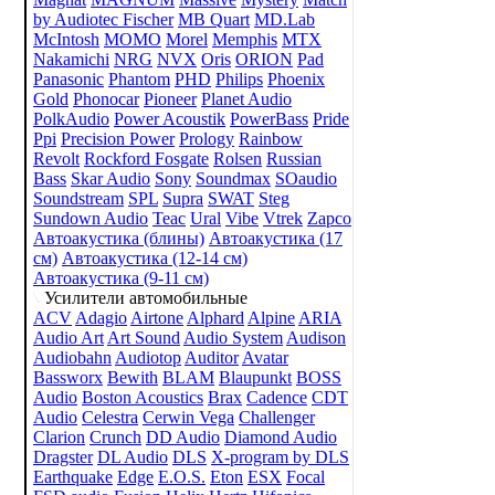
by Audiotec Fischer
MB Quart
MD.Lab
McIntosh
MOMO
Morel
Memphis
MTX
Nakamichi
NRG
NVX
Oris
ORION
Pad
Panasonic
Phantom
PHD
Philips
Phoenix
Gold
Phonocar
Pioneer
Planet Audio
PolkAudio
Power Acoustik
PowerBass
Pride
Ppi
Precision Power
Prology
Rainbow
Revolt
Rockford Fosgate
Rolsen
Russian
Bass
Skar Audio
Sony
Soundmax
SOaudio
Soundstream
SPL
Supra
SWAT
Steg
Sundown Audio
Teac
Ural
Vibe
Vtrek
Zapco
Автоакустика (блины)
Автоакустика (17
см)
Автоакустика (12-14 см)
Автоакустика (9-11 см)
Усилители автомобильные
ACV
Adagio
Airtone
Alphard
Alpine
ARIA
Audio Art
Art Sound
Audio System
Audison
Audiobahn
Audiotop
Auditor
Avatar
Bassworx
Bewith
BLAM
Blaupunkt
BOSS
Audio
Boston Acoustics
Brax
Cadence
CDT
Audio
Celestra
Cerwin Vega
Challenger
Clarion
Crunch
DD Audio
Diamond Audio
Dragster
DL Audio
DLS
X-program by DLS
Earthquake
Edge
E.O.S.
Eton
ESX
Focal