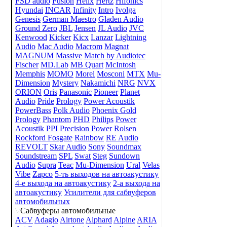
FSD audio
Fusion
Helix
Hertz
Hifonics
Hyundai
INCAR
Infinity
Intro
Ivolga
Genesis
German Maestro
Gladen Audio
Ground Zero
JBL
Jensen
JL Audio
JVC
Kenwood
Kicker
Kicx
Lanzar
Lightning
Audio
Mac Audio
Macrom
Magnat
MAGNUM
Massive
Match by Audiotec
Fischer
MD.Lab
MB Quart
McIntosh
Memphis
MOMO
Morel
Mosconi
MTX
Mu-
Dimension
Mystery
Nakamichi
NRG
NVX
ORION
Oris
Panasonic
Pioneer
Planet
Audio
Pride
Prology
Power Acoustik
PowerBass
Polk Audio
Phoenix Gold
Prology
Phantom
PHD
Philips
Power
Acoustik
PPI
Precision Power
Rolsen
Rockford Fosgate
Rainbow
RE Audio
REVOLT
Skar Audio
Sony
Soundmax
Soundstream
SPL
Swat
Steg
Sundown
Audio
Supra
Teac
Mu-Dimension
Ural
Velas
Vibe
Zapco
5-ть выходов на автоакустику
4-е выхода на автоакустику
2-а выхода на
автоакустику
Усилители для сабвуферов
автомобильных
Сабвуферы автомобильные
ACV
Adagio
Airtone
Alphard
Alpine
ARIA