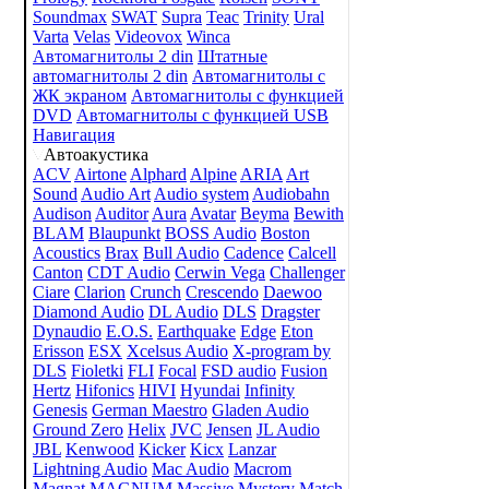
Soundmax
SWAT
Supra
Teac
Trinity
Ural
Varta
Velas
Videovox
Winca
Автомагнитолы 2 din
Штатные
автомагнитолы 2 din
Автомагнитолы с
ЖК экраном
Автомагнитолы с функцией
DVD
Автомагнитолы с функцией USB
Навигация
Автоакустика
ACV
Airtone
Alphard
Alpine
ARIA
Art
Sound
Audio Art
Audio system
Audiobahn
Audison
Auditor
Aura
Avatar
Beyma
Bewith
BLAM
Blaupunkt
BOSS Audio
Boston
Acoustics
Brax
Bull Audio
Cadence
Calcell
Canton
CDT Audio
Cerwin Vega
Challenger
Ciare
Clarion
Crunch
Crescendo
Daewoo
Diamond Audio
DL Audio
DLS
Dragster
Dynaudio
E.O.S.
Earthquake
Edge
Eton
Erisson
ESX
Xcelsus Audio
X-program by
DLS
Fioletki
FLI
Focal
FSD audio
Fusion
Hertz
Hifonics
HIVI
Hyundai
Infinity
Genesis
German Maestro
Gladen Audio
Ground Zero
Helix
JVC
Jensen
JL Audio
JBL
Kenwood
Kicker
Kicx
Lanzar
Lightning Audio
Mac Audio
Macrom
Magnat
MAGNUM
Massive
Mystery
Match