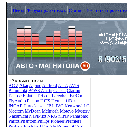
Цены
Форум про автозвук
Статьи
Все статьи про автоз
Автомагнитолы
ACV
Akai
Alpine
Android
AurA
AVIS
Blaupunkt
BOSS Audio
Calcell
Clarion
Eclipse
Eplutus
Erisson
Farenheit
FarCar
FlyAudio
Fusion
HiTS
Hyundai
iBix
INCAR
Intro
Jensen
JBL
JVC
Kenwood
LG
Macrom
MyDean
McIntosh
Motevo
Mystery
Nakamichi
NaviPilot
NRG
nTray
Panasonic
Parrot
Phantom
Philips
Pioneer
Premiera
Prology
Rockford Fosgate
Rolsen
SONY