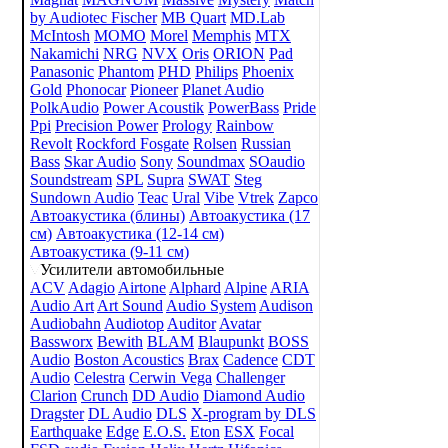
by Audiotec Fischer
MB Quart
MD.Lab
McIntosh
MOMO
Morel
Memphis
MTX
Nakamichi
NRG
NVX
Oris
ORION
Pad
Panasonic
Phantom
PHD
Philips
Phoenix
Gold
Phonocar
Pioneer
Planet Audio
PolkAudio
Power Acoustik
PowerBass
Pride
Ppi
Precision Power
Prology
Rainbow
Revolt
Rockford Fosgate
Rolsen
Russian
Bass
Skar Audio
Sony
Soundmax
SOaudio
Soundstream
SPL
Supra
SWAT
Steg
Sundown Audio
Teac
Ural
Vibe
Vtrek
Zapco
Автоакустика (блины)
Автоакустика (17
см)
Автоакустика (12-14 см)
Автоакустика (9-11 см)
Усилители автомобильные
ACV
Adagio
Airtone
Alphard
Alpine
ARIA
Audio Art
Art Sound
Audio System
Audison
Audiobahn
Audiotop
Auditor
Avatar
Bassworx
Bewith
BLAM
Blaupunkt
BOSS
Audio
Boston Acoustics
Brax
Cadence
CDT
Audio
Celestra
Cerwin Vega
Challenger
Clarion
Crunch
DD Audio
Diamond Audio
Dragster
DL Audio
DLS
X-program by DLS
Earthquake
Edge
E.O.S.
Eton
ESX
Focal